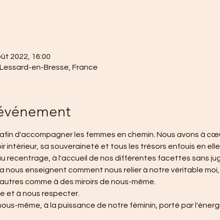
oût 2022, 16:00
 Lessard-en-Bresse, France
'événement
afin d'accompagner les femmes en chemin. Nous avons à cœu
r intérieur, sa souveraineté et tous les trésors enfouis en elle
 au recentrage, à l'accueil de nos différentes facettes sans j
a nous enseignent comment nous relier à notre véritable moi, 
x autres comme à des miroirs de nous-même.
 et à nous respecter.
ous-même, à la puissance de notre féminin, porté par l'énergie