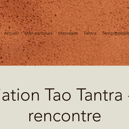
Accueil
Mon parcours
Massages
Tantra
Témoignage
tiation Tao Tantra 
rencontre