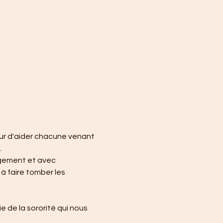
r d'aider chacune venant 
.
ugement et avec 
à faire tomber les 
 de la sororité qui nous 