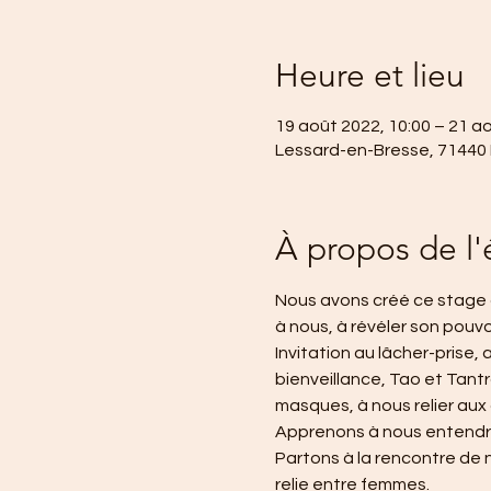
Heure et lieu
19 août 2022, 10:00 – 21 a
Lessard-en-Bresse, 71440
À propos de l
Nous avons créé ce stage 
à nous, à révéler son pouvoi
Invitation au lâcher-prise,
bienveillance, Tao et Tantr
masques, à nous relier au
Apprenons à nous entendre
Partons à la rencontre de n
relie entre femmes.